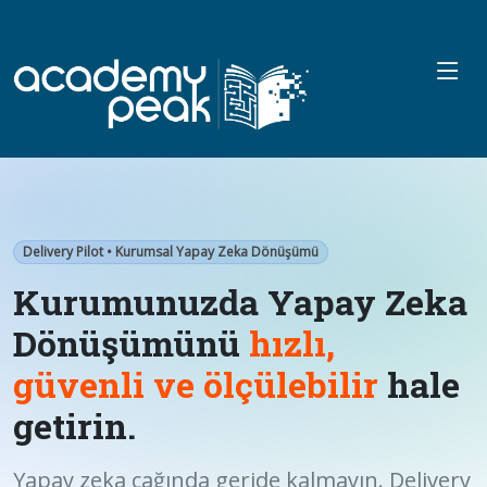
info@academypeak.com
0212 909 96 29
Delivery Pilot • Kurumsal Yapay Zeka Dönüşümü
Kurumunuzda Yapay Zeka
Dönüşümünü
hızlı,
güvenli ve ölçülebilir
hale
getirin.
Yapay zeka çağında geride kalmayın. Delivery